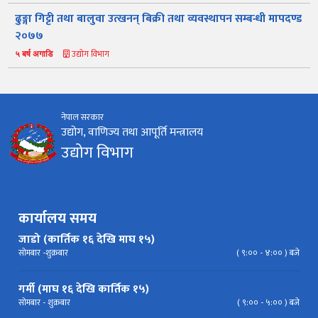
स्कीम
ऐन
प्रतिवेदनहरु
ब्रोसियर
ढुङ्गा गिट्टी तथा बालुवा उत्खनन् बिक्री तथा व्यवस्थापन सम्बन्धी मापदण्ड
२०७७
कानून र नियमावली
नियमावली
अन्य प्रकाशन
अध्ययन सामाग्री
उद्योग विभाग
५ बर्ष अगाडि
निर्देशिका
निति
परिपत्र निर्देशन
मापदण्ड
प्रेस विज्ञप्ति
नेपाल सरकार
उद्योग, वाणिज्य तथा आपूर्ति मन्त्रालय
उद्योग विभाग
कार्यालय समय
जाडो (कार्तिक १६ देखि माघ १५)
सोमबार -शुक्रबार
( ९:०० - ४:०० ) बजे
गर्मी (माघ १६ देखि कार्तिक १५)
सोमबार - शुक्रबार
( ९:०० - ५:०० ) बजे