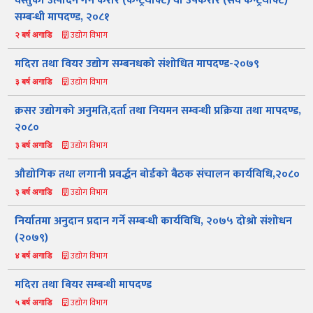
‍वस्तुको उत्पादन गर्न करार (कन्ट्रयाक्ट) वा उपकरार (सव कन्ट्रयाक्ट)
सम्बन्धी मापदण्ड, २०८१
उद्योग विभाग
२ बर्ष अगाडि
मदिरा तथा वियर उद्योग सम्बनधको संशोधित मापदण्ड-२०७९
उद्योग विभाग
३ बर्ष अगाडि
क्रसर उद्योगको अनुमति,दर्ता तथा नियमन सम्वन्धी प्रक्रिया तथा मापदण्ड,
२०८०
उद्योग विभाग
३ बर्ष अगाडि
औद्योगिक तथा लगानी प्रवर्द्धन बोर्डको बैठक संचालन कार्यविधि,२०८०
उद्योग विभाग
नमस्ते, यहाँहरुलाई उद्योग विभागमा हार्दिक स्वागत छ। म तपाईंको स्वचालित
३ बर्ष अगाडि
सहायक । यहाँहरुलाई म कसरी सहायता गर्न सक्छु भनेर हेर्न कृपया बटनहरुमा
थिच्नुहोस्।
निर्यातमा अनुदान प्रदान गर्ने सम्बन्धी कार्यविधि, २०७५ दोश्रो संशोधन
औद्योगिक ऐन र नियमावली
प्रकाशनहरू
नागरिक बडापत्र
(२०७९)
सूचना समाचार
प्रकाशन
सूचनाको हक
औद्योगिक तथ्याङ्क
उद्योग विभाग
सम्बन्धि विवरण
४ बर्ष अगाडि
मदिरा तथा बियर सम्बन्धी मापदण्ड
बोलपत्र
राजपत्रमा प्रकाशित
प्रोसिडुअल म्यानुअल
कार्यविधि तथा
सूचना
मापदण्ड
उद्योग विभाग
५ बर्ष अगाडि