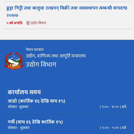
स्कीम
ऐन
प्रतिवेदनहरु
ब्रोसियर
ढुङ्गा गिट्टी तथा बालुवा उत्खनन् बिक्री तथा व्यवस्थापन सम्बन्धी मापदण्ड
२०७७
कानून र नियमावली
नियमावली
अन्य प्रकाशन
अध्ययन सामाग्री
उद्योग विभाग
५ बर्ष अगाडि
निर्देशिका
निति
परिपत्र निर्देशन
मापदण्ड
प्रेस विज्ञप्ति
नेपाल सरकार
उद्योग, वाणिज्य तथा आपूर्ति मन्त्रालय
उद्योग विभाग
कार्यालय समय
जाडो (कार्तिक १६ देखि माघ १५)
सोमबार -शुक्रबार
( ९:०० - ४:०० ) बजे
गर्मी (माघ १६ देखि कार्तिक १५)
सोमबार - शुक्रबार
( ९:०० - ५:०० ) बजे