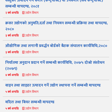
‍वस्तुको उत्पादन गर्न करार (कन्ट्रयाक्ट) वा उपकरार (सव कन्ट्रयाक्ट)
सम्बन्धी मापदण्ड, २०८१
उद्योग विभाग
२ बर्ष अगाडि
क्रसर उद्योगको अनुमति,दर्ता तथा नियमन सम्वन्धी प्रक्रिया तथा मापदण्ड,
२०८०
उद्योग विभाग
३ बर्ष अगाडि
औद्योगिक तथा लगानी प्रवर्द्धन बोर्डको बैठक संचालन कार्यविधि,२०८०
उद्योग विभाग
३ बर्ष अगाडि
निर्यातमा अनुदान प्रदान गर्ने सम्बन्धी कार्यविधि, २०७५ दोश्रो संशोधन
(२०७९)
नमस्ते, यहाँहरुलाई उद्योग विभागमा हार्दिक स्वागत छ। म तपाईंको स्वचालित
सहायक । यहाँहरुलाई म कसरी सहायता गर्न सक्छु भनेर हेर्न कृपया बटनहरुमा
थिच्नुहोस्।
उद्योग विभाग
४ बर्ष अगाडि
औद्योगिक ऐन र नियमावली
प्रकाशनहरू
नागरिक बडापत्र
वाइन तथा साइडर उत्पादन गर्ने उद्योग स्थापना गर्ने सम्बन्धी मापदण्ड
सूचना समाचार
प्रकाशन
सूचनाको हक
औद्योगिक तथ्याङ्क
उद्योग विभाग
सम्बन्धि विवरण
५ बर्ष अगाडि
मदिरा तथा बियर सम्बन्धी मापदण्ड
बोलपत्र
राजपत्रमा प्रकाशित
प्रोसिडुअल म्यानुअल
कार्यविधि तथा
सूचना
मापदण्ड
उद्योग विभाग
५ बर्ष अगाडि