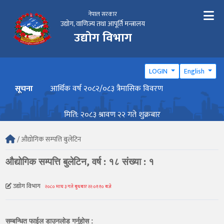
नेपाल सरकार
उद्योग, वाणिज्य तथा आपूर्ति मन्त्रालय
उद्योग विभाग
LOGIN
English
सूचना
आर्थिक वर्ष २०८२/०८३ त्रैमासिक विवरण
वार्ष
मिति: २०८३ श्रावण २२ गते शुक्रबार
/ औद्योगिक सम्पत्ति बुलेटिन
औद्योगिक सम्पत्ति बुलेटिन, वर्ष : १८ संख्या : १
उद्योग विभाग
२०८० माघ ३ गते बुधबार २२:०१:१० बजे
सम्बन्धित फाईल डाउनलोड गर्नुहोस :