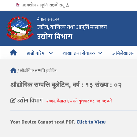
उद्यमशील संस्कृतिः राष्ट्रको समृद्धि
नेपाल सरकार
उद्योग, वाणिज्य तथा आपूर्ति मन्त्रालय
उद्योग विभागको अत्यन्त जरुरी सूचना
उद्योग विभाग
हाम्रो बारेमा
शाखा तथा सेवाहरु
अभिलेखालय
/ औद्योगिक सम्पत्ति बुलेटिन
औद्योगिक सम्पत्ति बुलेटिन, वर्ष : १३ संख्या : ०२
उद्योग विभाग
२०७८ बैशाख १५ गते बुधबार ०८:०७:०१ बजे
Your Device Cannot read PDF.
Click to View