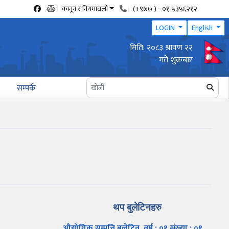
कानून र नियमावली
(+९७७ ) - ०१ ५३५६२१२
LOGIN
English
मिति: २०८३ श्रावण २२
वार्षिक उद्योग प्रगति प्रतिवेदन पेश गर्ने सम्बन्धी सूचना
गते शुक्रबार
सम्पर्क
थप बुलेटिनहरु
औद्योगिक सम्पत्ति बुलेटिन, वर्ष : ०१ संख्या : ०१