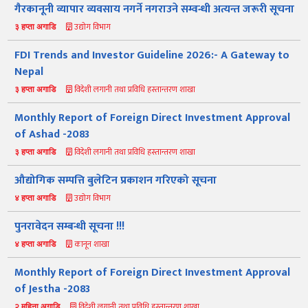
गैरकानूनी व्यापार व्यवसाय नगर्ने नगराउने सम्वन्धी अत्यन्त जरूरी सूचना
उद्योग विभाग
३ हप्ता अगाडि
FDI Trends and Investor Guideline 2026:- A Gateway to
Nepal
विदेशी लगानी तथा प्रविधि हस्तान्तरण शाखा
३ हप्ता अगाडि
Monthly Report of Foreign Direct Investment Approval
of Ashad -2083
विदेशी लगानी तथा प्रविधि हस्तान्तरण शाखा
३ हप्ता अगाडि
औद्योगिक सम्पत्ति बुलेटिन प्रकाशन गरिएको सूचना
नमस्ते, यहाँहरुलाई उद्योग विभागमा हार्दिक स्वागत छ। म तपाईंको स्वचालित
सहायक । यहाँहरुलाई म कसरी सहायता गर्न सक्छु भनेर हेर्न कृपया बटनहरुमा
उद्योग विभाग
थिच्नुहोस्।
४ हप्ता अगाडि
औद्योगिक ऐन र नियमावली
प्रकाशनहरू
नागरिक बडापत्र
पुनरावेदन सम्बन्धी सूचना !!!
सूचना समाचार
प्रकाशन
सूचनाको हक
औद्योगिक तथ्याङ्क
कानून शाखा
४ हप्ता अगाडि
सम्बन्धि विवरण
Monthly Report of Foreign Direct Investment Approval
बोलपत्र
राजपत्रमा प्रकाशित
प्रोसिडुअल म्यानुअल
कार्यविधि तथा
सूचना
मापदण्ड
of Jestha -2083
विदेशी लगानी तथा प्रविधि हस्तान्तरण शाखा
२ महिना अगाडि