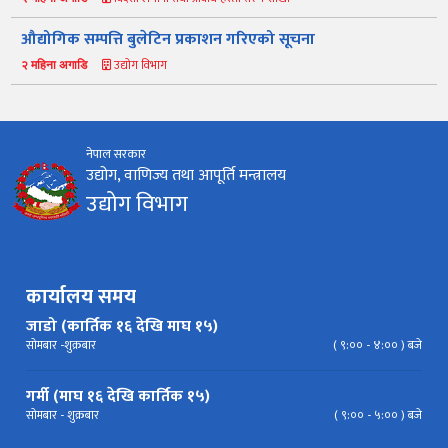
स्कीम
ऐन
प्रतिवेदनहरु
ब्रोसियर
‌औद्योगिक सम्पत्ति बुलेटिन प्रकाशन गरिएको सूचना
कानून र नियमावली
नियमावली
अन्य प्रकाशन
अध्ययन सामाग्री
उद्योग विभाग
२ महिना अगाडि
निर्देशिका
निति
परिपत्र निर्देशन
मापदण्ड
नेपाल सरकार
प्रेस विज्ञप्ति
उद्योग, वाणिज्य तथा आपूर्ति मन्त्रालय
उद्योग विभाग
कार्यालय समय
जाडो (कार्तिक १६ देखि माघ १५)
सोमबार -शुक्रबार
( ९:०० - ४:०० ) बजे
गर्मी (माघ १६ देखि कार्तिक १५)
सोमबार - शुक्रबार
( ९:०० - ५:०० ) बजे