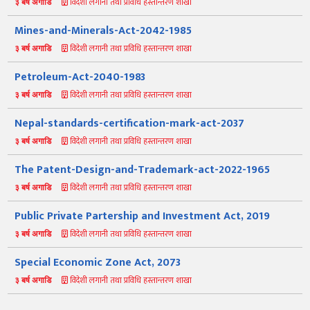
विदेशी लगानी तथा प्रविधि हस्तान्तरण शाखा
३ बर्ष अगाडि
Mines-and-Minerals-Act-2042-1985
विदेशी लगानी तथा प्रविधि हस्तान्तरण शाखा
३ बर्ष अगाडि
Petroleum-Act-2040-1983
विदेशी लगानी तथा प्रविधि हस्तान्तरण शाखा
३ बर्ष अगाडि
Nepal-standards-certification-mark-act-2037
विदेशी लगानी तथा प्रविधि हस्तान्तरण शाखा
३ बर्ष अगाडि
नमस्ते, यहाँहरुलाई उद्योग विभागमा हार्दिक स्वागत छ। म तपाईंको स्वचालित
सहायक । यहाँहरुलाई म कसरी सहायता गर्न सक्छु भनेर हेर्न कृपया बटनहरुमा
थिच्नुहोस्।
The Patent-Design-and-Trademark-act-2022-1965
औद्योगिक ऐन र नियमावली
प्रकाशनहरू
नागरिक बडापत्र
विदेशी लगानी तथा प्रविधि हस्तान्तरण शाखा
३ बर्ष अगाडि
सूचना समाचार
प्रकाशन
सूचनाको हक
औद्योगिक तथ्याङ्क
सम्बन्धि विवरण
Public Private Partership and Investment Act, 2019
विदेशी लगानी तथा प्रविधि हस्तान्तरण शाखा
३ बर्ष अगाडि
बोलपत्र
राजपत्रमा प्रकाशित
प्रोसिडुअल म्यानुअल
कार्यविधि तथा
सूचना
मापदण्ड
Special Economic Zone Act, 2073
स्कीम
ऐन
प्रतिवेदनहरु
ब्रोसियर
विदेशी लगानी तथा प्रविधि हस्तान्तरण शाखा
३ बर्ष अगाडि
कानून र नियमावली
नियमावली
अन्य प्रकाशन
अध्ययन सामाग्री