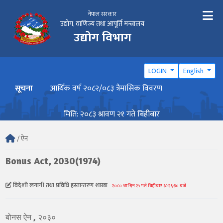
नेपाल सरकार
उद्योग, वाणिज्य तथा आपूर्ति मन्त्रालय
उद्योग विभाग
LOGIN
English
सूचना
आर्थिक वर्ष २०८२/०८३ त्रैमासिक विवरण
वार्ष
मिति: २०८३ श्रावण २१ गते बिहीबार
/ ऐन
Bonus Act, 2030(1974)
विदेशी लगानी तथा प्रविधि हस्तान्तरण शाखा
२०८० आश्विन २५ गते बिहीबार १८:२६:३० बजे
बोनस ऐन , २०३०