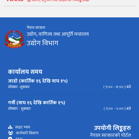
कानून र नियमावली
नियमावली
अन्य प्रकाशन
अध्ययन सामाग्री
निर्देशिका
निति
परिपत्र निर्देशन
मापदण्ड
नेपाल सरकार
उद्योग, वाणिज्य तथा आपूर्ति मन्त्रालय
प्रेस विज्ञप्ति
उद्योग विभाग
कार्यालय समय
जाडो (कार्तिक १६ देखि माघ १५)
सोमबार -शुक्रबार
( ९:०० - ४:०० ) बजे
गर्मी (माघ १६ देखि कार्तिक १५)
सोमबार - शुक्रबार
( ९:०० - ५:०० ) बजे
उपयोगी लिङ्कहरु
साइट म्याप
कर्मचारी विवरण
नेपाल सरकारको पोर्टल