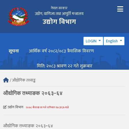
नेपाल सरकार
उद्योग, वाणिज्य तथा आपूर्ति मन्त्रालय
उद्योग विभाग
LOGIN
English
सूचना
आर्थिक वर्ष २०८२/०८३ त्रैमासिक विवरण
वार्ष
मिति: २०८३ श्रावण २२ गते शुक्रबार
/ औद्योगिक तथ्याङ्क
औद्योगिक तथ्याङक २०६३-६४
उद्योग विभाग
२०७८ बैशाख ११ गते शनिबार १७:३१:३५ बजे
औद्योगिक तथ्याङक २०६३-६४