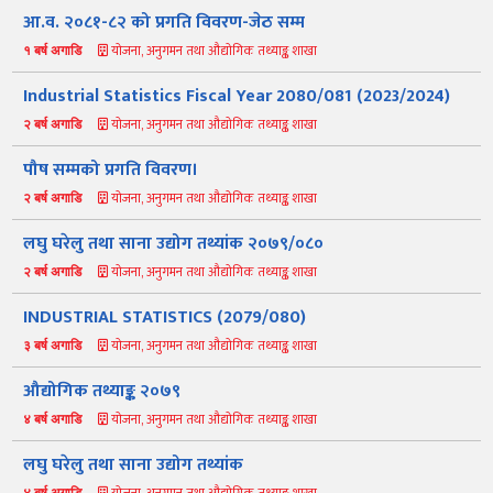
आ.व. २०८१-८२ को प्रगति विवरण-जेठ सम्म
योजना, अनुगमन तथा औद्योगिक तथ्याङ्क शाखा
१ बर्ष अगाडि
Industrial Statistics Fiscal Year 2080/081 (2023/2024)
योजना, अनुगमन तथा औद्योगिक तथ्याङ्क शाखा
२ बर्ष अगाडि
पौष सम्मको प्रगति विवरण।
योजना, अनुगमन तथा औद्योगिक तथ्याङ्क शाखा
२ बर्ष अगाडि
लघु घरेलु तथा साना उद्योग तथ्यांक २०७९/०८०
नमस्ते, यहाँहरुलाई उद्योग विभागमा हार्दिक स्वागत छ। म तपाईंको स्वचालित
सहायक । यहाँहरुलाई म कसरी सहायता गर्न सक्छु भनेर हेर्न कृपया बटनहरुमा
योजना, अनुगमन तथा औद्योगिक तथ्याङ्क शाखा
२ बर्ष अगाडि
थिच्नुहोस्।
औद्योगिक ऐन र नियमावली
प्रकाशनहरू
नागरिक बडापत्र
INDUSTRIAL STATISTICS (2079/080)
योजना, अनुगमन तथा औद्योगिक तथ्याङ्क शाखा
३ बर्ष अगाडि
सूचना समाचार
प्रकाशन
सूचनाको हक
औद्योगिक तथ्याङ्क
सम्बन्धि विवरण
औद्योगिक तथ्याङ्क २०७९
बोलपत्र
राजपत्रमा प्रकाशित
प्रोसिडुअल म्यानुअल
कार्यविधि तथा
सूचना
मापदण्ड
योजना, अनुगमन तथा औद्योगिक तथ्याङ्क शाखा
४ बर्ष अगाडि
लघु घरेलु तथा साना उद्योग तथ्यांक
स्कीम
ऐन
प्रतिवेदनहरु
ब्रोसियर
योजना, अनुगमन तथा औद्योगिक तथ्याङ्क शाखा
४ बर्ष अगाडि